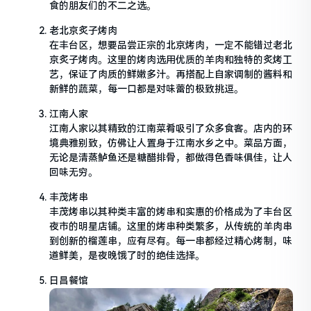
食的朋友们的不二之选。
老北京炙子烤肉
在丰台区，想要品尝正宗的北京烤肉，一定不能错过老北
京炙子烤肉。这里的烤肉选用优质的羊肉和独特的炙烤工
艺，保证了肉质的鲜嫩多汁。再搭配上自家调制的酱料和
新鲜的蔬菜，每一口都是对味蕾的极致挑逗。
江南人家
江南人家以其精致的江南菜肴吸引了众多食客。店内的环
境典雅别致，仿佛让人置身于江南水乡之中。菜品方面，
无论是清蒸鲈鱼还是糖醋排骨，都做得色香味俱佳，让人
回味无穷。
丰茂烤串
丰茂烤串以其种类丰富的烤串和实惠的价格成为了丰台区
夜市的明星店铺。这里的烤串种类繁多，从传统的羊肉串
到创新的榴莲串，应有尽有。每一串都经过精心烤制，味
道鲜美，是夜晚饿了时的绝佳选择。
日昌餐馆