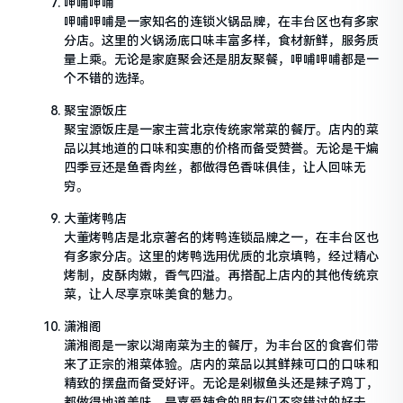
呷哺呷哺
呷哺呷哺是一家知名的连锁火锅品牌，在丰台区也有多家
分店。这里的火锅汤底口味丰富多样，食材新鲜，服务质
量上乘。无论是家庭聚会还是朋友聚餐，呷哺呷哺都是一
个不错的选择。
聚宝源饭庄
聚宝源饭庄是一家主营北京传统家常菜的餐厅。店内的菜
品以其地道的口味和实惠的价格而备受赞誉。无论是干煸
四季豆还是鱼香肉丝，都做得色香味俱佳，让人回味无
穷。
大董烤鸭店
大董烤鸭店是北京著名的烤鸭连锁品牌之一，在丰台区也
有多家分店。这里的烤鸭选用优质的北京填鸭，经过精心
烤制，皮酥肉嫩，香气四溢。再搭配上店内的其他传统京
菜，让人尽享京味美食的魅力。
潇湘阁
潇湘阁是一家以湖南菜为主的餐厅，为丰台区的食客们带
来了正宗的湘菜体验。店内的菜品以其鲜辣可口的口味和
精致的摆盘而备受好评。无论是剁椒鱼头还是辣子鸡丁，
都做得地道美味，是喜爱辣食的朋友们不容错过的好去