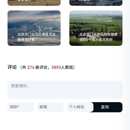
北京市门头沟区哪里买衣
北京市门头沟区购物最便
服便宜好看？
宜的5个地方夜市购物指
南
评论
（共
274
条评论，
5893
人围观）
发布