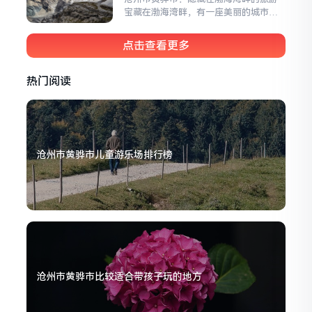
游景点吧！一、南海公园南海公园是黄
宝藏在渤海湾畔，有一座美丽的城市，
骅市的一颗璀璨明珠，拥...
它名叫黄骅市，隶属于河北省沧州市。
这座城市虽然低调，但却隐藏着许多令
点击查看更多
人惊艳的旅游景点。今天，就让我们一
起走进黄骅市，探寻那些令人陶醉的自
然风光和人文景观。一、南大港湿地南
热门阅读
大港湿地是黄骅市的一颗璀璨明珠，也
是河北省内最大的滨海湿...
沧州市黄骅市儿童游乐场排行榜
沧州市黄骅市比较适合带孩子玩的地方