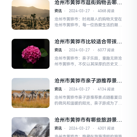
沧州市黄骅市逛街购物去哪比
特、环境优雅、服务上乘的餐厅？今
较好?
天，就让我为你们揭晓黄骅市十大必吃
资讯
⋅
2024-03-27
⋅
4068 阅读
餐厅排名，带你们领略这座城市的美食
沧州市黄骅市：时尚潮人的购物天堂在
魅力！第一名：福满楼海鲜火锅福满楼
沧州市黄骅市，每一位热爱生活的潮人
海鲜火锅以其新鲜的海鲜和独...
都能找到属于自己的购物天堂。这里不
仅有琳琅满目的商品，更有层出不穷的
沧州市黄骅市比较适合带孩子
潮流资讯和独特的文化氛围，让每一位
玩的地方
来访者都能感受到这座城市独特的魅
资讯
⋅
2024-03-27
⋅
6077 阅读
力。一、潮流前沿的购物中心黄骅市的
沧州市黄骅市：亲子乐园，童趣无限沧
购物中心，无疑是潮流的聚集地。在这
州市黄骅市，不仅以其深厚的历史文化
里，国际大牌与本土设计师...
底蕴吸引着人们，更以其众多的亲子活
动场所成为家庭出游的热门目的地。这
沧州市黄骅市亲子游推荐景
里不仅有美丽的自然景观，还有众多适
点？
合孩子游玩的场所，让孩子们在欢乐中
资讯
⋅
2024-03-27
⋅
4134 阅读
收获知识，让大人们在陪伴中找回童真
沧州市黄骅市亲子游推荐景点随着夏日
一、黄骅海滨公园黄骅海滨公园是沧州
的微风和温暖的阳光，亲子游成为了许
市黄骅市的一大亮点，这...
多家庭休闲度假的不二之选。黄骅市，
位于河北省沧州市东南部，以其独特的
沧州市黄骅市有哪些旅游景
自然风光和丰富的历史文化，成为了亲
点？
子游的热门目的地。今天，就让我们一
资讯
⋅
2024-03-27
⋅
4301 阅读
起走进黄骅，探索那些不容错过的亲子
沧州市黄骅市：隐藏在渤海湾畔的旅游