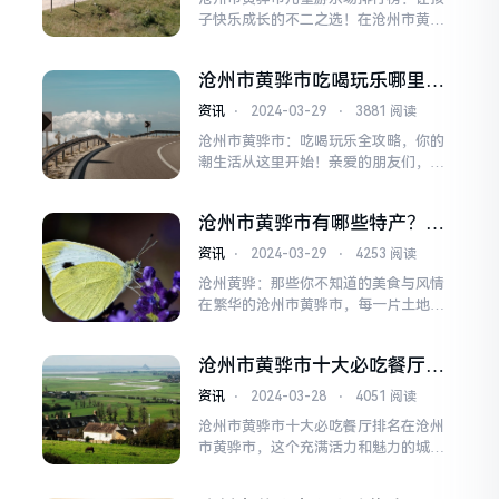
一起走进黄骅，探索那些值得一游的十
子快乐成长的不二之选！在沧州市黄骅
大景点吧！黄骅港黄骅...
市，随着人们生活水平的不断提高，越
来越多的家长开始注重孩子的全面发展
沧州市黄骅市吃喝玩乐哪里安
和身心健康。儿童游乐场作为孩子们释
排？
放压力、锻炼身体、增长知识的重要场
资讯
⋅
2024-03-29
⋅
3881 阅读
所，越来越受到广大家长的青睐。那
沧州市黄骅市：吃喝玩乐全攻略，你的
么，在众多游乐场中，哪些游乐场最受
潮生活从这里开始！亲爱的朋友们，你
家长和孩子们的喜爱呢？本文将...
是否已经厌倦了日常生活的平淡无奇？
是否渴望在沧州市黄骅市找到一个充满
沧州市黄骅市有哪些特产？十
吃喝玩乐新鲜体验的地方？那么，请跟
大特产排行榜？
随我的脚步，一起探索黄骅市的潮生活
资讯
⋅
2024-03-29
⋅
4253 阅读
吧！在这里，每一个角落都充满了惊喜
沧州黄骅：那些你不知道的美食与风情
和刺激，等待着你去发现。一、美食天
在繁华的沧州市黄骅市，每一片土地都
堂：味蕾的狂欢盛宴黄骅...
蕴藏着无尽的美食与风情。这里的人们
热爱生活，善于将生活的点滴融入美食
沧州市黄骅市十大必吃餐厅排
中，创造出许多令人回味无穷的特产。
名
今天，就让我们一起走进黄骅，探索那
资讯
⋅
2024-03-28
⋅
4051 阅读
些你不知道的美食与风情，揭晓黄骅市
沧州市黄骅市十大必吃餐厅排名在沧州
的十大特产排行榜。第一名：黄骅冬枣
市黄骅市，这个充满活力和魅力的城
黄骅冬枣，作为黄骅市的...
市，美食文化同样丰富多彩。潮男潮女
们，你们是不是经常在寻找那些口味独