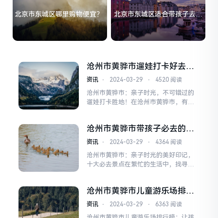
北京市东城区哪里购物便宜？
北京市东城区适合带孩子去的
地方？
沧州市黄骅市遛娃打卡好去
处？
资讯
⋅
2024-03-29
⋅
4520 阅读
沧州市黄骅市：亲子时光，不可错过的
遛娃打卡胜地！在沧州市黄骅市，有一
处亲子游玩的天堂，是孩子们的快乐王
国，也是家长们放松身心的理想之地。
沧州市黄骅市带孩子必去的十
这里不仅有丰富的儿童娱乐设施，还有
大景点？
独特的自然景观和深厚的文化底蕴，是
资讯
⋅
2024-03-29
⋅
4364 阅读
您和宝贝们共度美好时光的绝佳选择。
沧州市黄骅市：亲子时光的美好印记，
一、欢乐无限的儿童乐园黄骅市的儿童
十大必去景点在繁忙的生活中，找寻一
乐园是孩子们尽情玩耍的...
份宁静，与孩子共享一段美好的亲子时
光，已成为许多家庭心中的向往。沧州
沧州市黄骅市儿童游乐场排行
市黄骅市，这座历史悠久、文化底蕴深
榜
厚的城市，为家长们和孩子们提供了众
资讯
⋅
2024-03-29
⋅
6363 阅读
多亲子游玩的好去处。今天，就让我们
沧州市黄骅市儿童游乐场排行榜：让孩