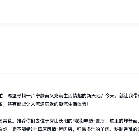
？
忙，渴望寻找一片宁静而又充满生活情趣的新天地？今天，就让我带
景，还有那些让人流连忘返的潮流生活体验！
色美食。推荐你们去位于房山长阳的“老街味道”餐厅，这里的炸酱面
么你一定不能错过“草原风情”烤肉店，鲜嫩多汁的羊肉、秘制香辣的