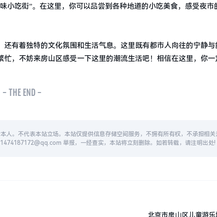
风味小吃街”。在这里，你可以品尝到各种地道的小吃美食，感受夜市
，还有着独特的文化氛围和生活气息。这里既有都市人向往的宁静与
繁忙，不妨来房山区感受一下这里的潮流生活吧！相信在这里，你一
- THE END -
者本人。不代表本站立场。本站仅提供信息存储空间服务，不拥有所有权，不承担相关
74187172@qq.com 举报，一经查实，本站将立刻删除。如若转载，请注明出处!
北京市房山区儿童游乐