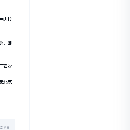
牛肉拉
茶、创
于喜欢
老北京
法律责