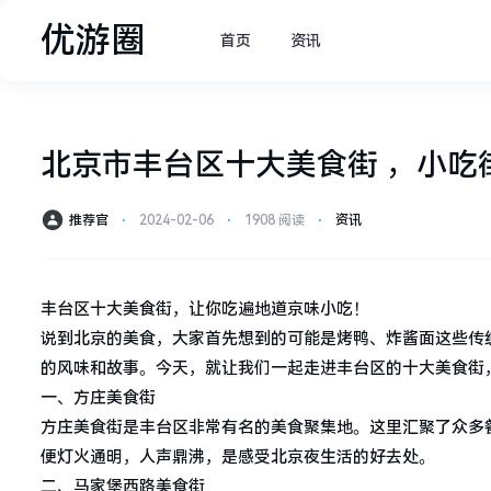
优游圈
首页
资讯
北京市丰台区十大美食街 ，小吃
推荐官
⋅
2024-02-06
⋅
1908 阅读
⋅
资讯
丰台区十大美食街，让你吃遍地道京味小吃！
说到北京的美食，大家首先想到的可能是烤鸭、炸酱面这些传
的风味和故事。今天，就让我们一起走进丰台区的十大美食街
一、方庄美食街
方庄美食街是丰台区非常有名的美食聚集地。这里汇聚了众多
便灯火通明，人声鼎沸，是感受北京夜生活的好去处。
二、马家堡西路美食街