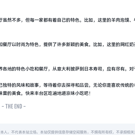
厅虽然不多，但每一家都有着自己的特色。比如，这里的羊肉泡馍、
和餐厅以时尚为特色，提供了许多新颖的美食。比如，这里的网红奶
界各地的特色小吃和餐厅，从意大利披萨到日本寿司，应有尽有。对
己独特的风味和故事，等待着你去探寻和品尝。无论你是喜欢传统的
味蕾的美食。快来丰台区吃遍地道京味小吃吧！
- THE END -
者本人。不代表本站立场。本站仅提供信息存储空间服务，不拥有所有权，不承担相关